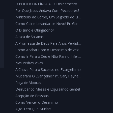
O PODER DA LÍNGUA. O Ensinamento Que Tem Sacudido a Nação!
Por Que Jesus Andava Com Pecadores?
Ministério do Corpo, Um Segredo do Livro de Atos Que Mudará Sua Vida
Como Cair e Levantar de Novo! Pr. Gary Haynes Explica um Fascinante Segredo Bíblico
O Dízimo é Obrigatório?
A Isca de Satanás
A Promessa de Deus Para Anos Perdidos
Como Acabar Com o Desanimo de Vez!
Como Ir Para o Céu e Não Para o Inferno
Nas Pedras Vivas
A Chave Para o Sucesso no Evangelismo
Mudaram O Evangelho? Pr. Gary Haynes te explica!
Raça de Víboras!
Derrubando Mesas e Expulsando Gente!
Acepção de Pessoas
Como Vencer o Desanimo
Algo Tem Que Mudar!