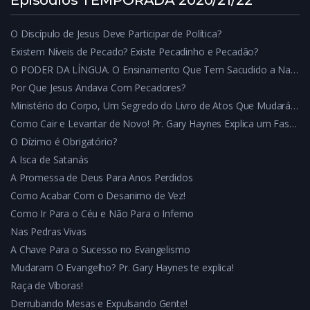
Episódios TEMPORADA 2020/21/22
O Discípulo de Jesus Deve Participar de Política?
Existem Níveis de Pecado? Existe Pecadinho e Pecadão?
O PODER DA LÍNGUA. O Ensinamento Que Tem Sacudido a Nação!
Por Que Jesus Andava Com Pecadores?
Ministério do Corpo, Um Segredo do Livro de Atos Que Mudará Sua Vida
Como Cair e Levantar de Novo! Pr. Gary Haynes Explica um Fascinante Segredo Bíblico
O Dízimo é Obrigatório?
A Isca de Satanás
A Promessa de Deus Para Anos Perdidos
Como Acabar Com o Desanimo de Vez!
Como Ir Para o Céu e Não Para o Inferno
Nas Pedras Vivas
A Chave Para o Sucesso no Evangelismo
Mudaram O Evangelho? Pr. Gary Haynes te explica!
Raça de Víboras!
Derrubando Mesas e Expulsando Gente!